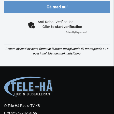
Gå med nu!
Anti-Robot Verification
Click to start verification
Friendly
Captcha ⇗
Genom ifyllnad av detta formulär lämnas medgivande till mottagande av e-
post innehållande marknadsföring.
© Tele-Hå Radio-TV KB
Org nr: 969702-9156