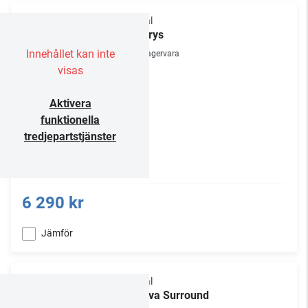
Focal
Azurys
Innehållet kan inte
Lagervara
visas
Aktivera
funktionella
tredjepartstjänster
6 290 kr
Jämför
Focal
Theva Surround