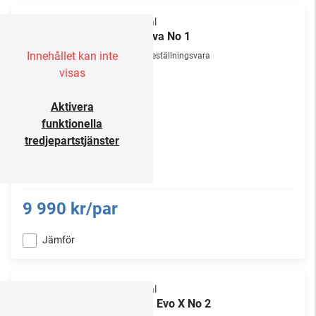
Focal
Theva No 1
Innehållet kan inte
Beställningsvara
visas
Aktivera
funktionella
tredjepartstjänster
9 990 kr/par
Jämför
Focal
Aria Evo X No 2