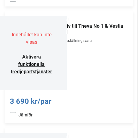
Focal
Stativ till Theva No 1 & Vestia
No 1
Innehållet kan inte
Beställningsvara
visas
Aktivera
funktionella
tredjepartstjänster
3 690 kr/par
Jämför
Focal