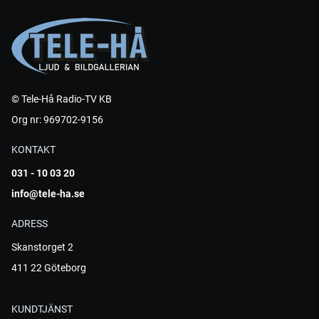
© Tele-Hå Radio-TV KB
Org nr: 969702-9156
KONTAKT
031 - 10 03 20
info@tele-ha.se
ADRESS
Skanstorget 2
411 22 Göteborg
KUNDTJÄNST