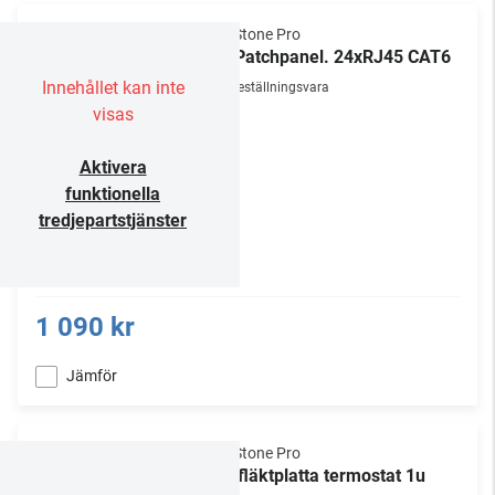
NorStone Pro
1U Patchpanel. 24xRJ45 CAT6
Innehållet kan inte
Beställningsvara
visas
Aktivera
funktionella
tredjepartstjänster
1 090 kr
Jämför
NorStone Pro
19" fläktplatta termostat 1u