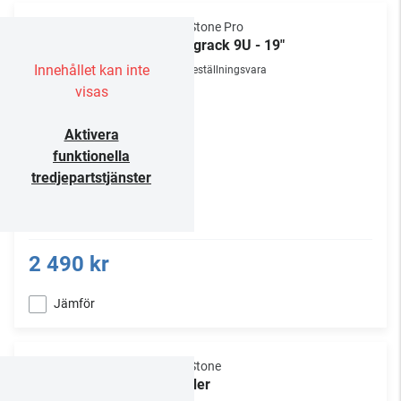
NorStone Pro
Väggrack 9U - 19"
Innehållet kan inte
Beställningsvara
visas
Aktivera
funktionella
tredjepartstjänster
2 490 kr
Jämför
NorStone
Spider