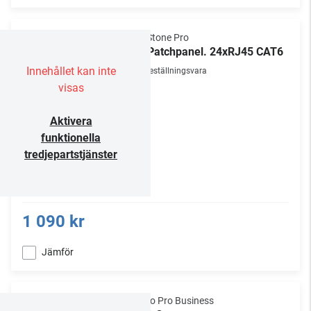
NorStone Pro
1U Patchpanel. 24xRJ45 CAT6
Innehållet kan inte
Beställningsvara
visas
Aktivera
funktionella
tredjepartstjänster
1 090 kr
Jämför
Audio Pro Business