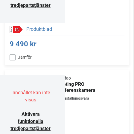
tredjepartstjänster
Produktblad
G
9 490 kr
Jämför
Kandao
Meeting PRO
Konferenskamera
Innehållet kan inte
Beställningsvara
visas
Aktivera
funktionella
tredjepartstjänster