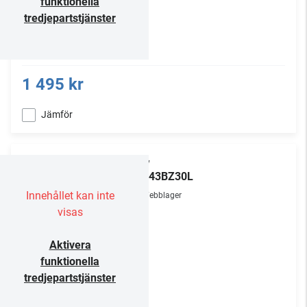
funktionella
tredjepartstjänster
1 495 kr
Jämför
Sony
FW-43BZ30L
Innehållet kan inte
Webblager
visas
Aktivera
funktionella
tredjepartstjänster