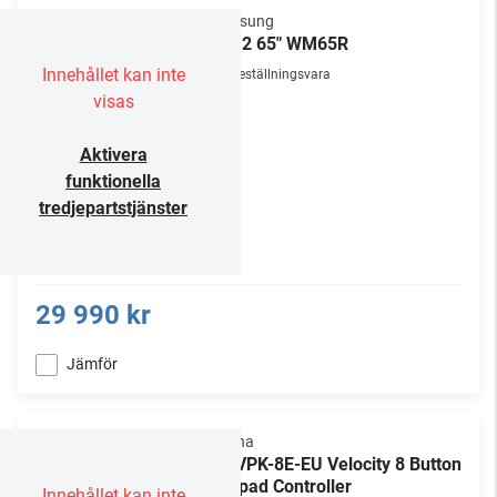
Samsung
Flip 2 65" WM65R
Innehållet kan inte
Beställningsvara
visas
Aktivera
funktionella
tredjepartstjänster
29 990 kr
Jämför
Atlona
AT-VPK-8E-EU Velocity 8 Button
Keypad Controller
Innehållet kan inte