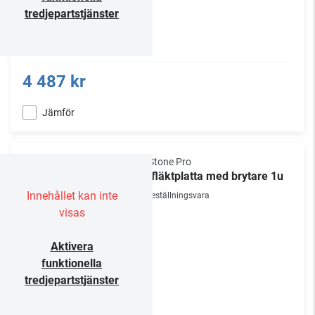
tredjepartstjänster
4 487 kr
Jämför
NorStone Pro
19" fläktplatta med brytare 1u
Innehållet kan inte
Beställningsvara
visas
Aktivera
funktionella
tredjepartstjänster