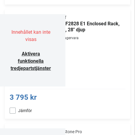
Chief
NE1F2828 E1 Enclosed Rack,
28U, 28" djup
Innehållet kan inte
Lagervara
visas
Aktivera
funktionella
tredjepartstjänster
3 795 kr
Jämför
NorStone Pro