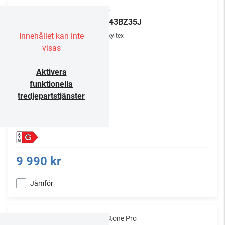
Sony
FW-43BZ35J
Innehållet kan inte
Skyltex
visas
Aktivera
funktionella
tredjepartstjänster
G
9 990 kr
Jämför
NorStone Pro