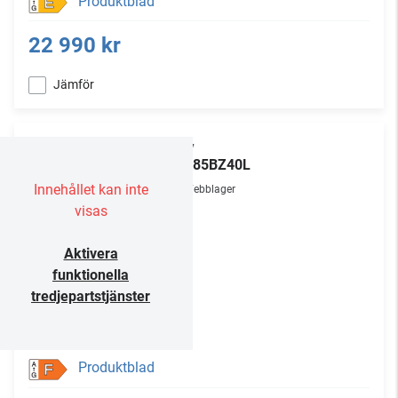
Produktblad
E
22 990 kr
Jämför
Sony
FW-85BZ40L
Innehållet kan inte
Webblager
visas
Aktivera
funktionella
tredjepartstjänster
Produktblad
F