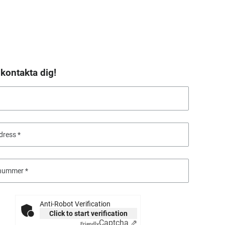
 kontakta dig!
dress
nnummer
Anti-Robot Verification
Click to start verification
Captcha ⇗
Friendly