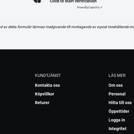
Click to start verification
Friendly
Captcha ⇗
d av detta formulär lämnas medgivande till mottagande av e-post innehållande m
KUNDTJÄNST
LÄS MER
Kontakta oss
Om oss
Köpvillkor
Personal
Returer
Hitta till oss
Öppettider
Logga in
Integritet