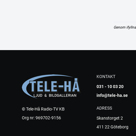
Genom ifyllna
KONTAKT
031 - 10 03 20
info@tele-ha.se
ADRESS
© Tele-Hå Radio-TV KB
Org nr: 969702-9156
Skanstorget 2
411 22 Göteborg