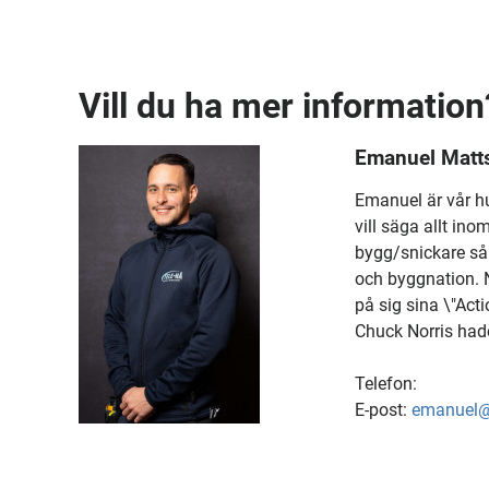
Vill du ha mer information
Emanuel Matts
Emanuel är vår hu
vill säga allt ino
bygg/snickare så 
och byggnation. N
på sig sina \"Acti
Chuck Norris hade
Telefon:
E-post:
emanuel@t