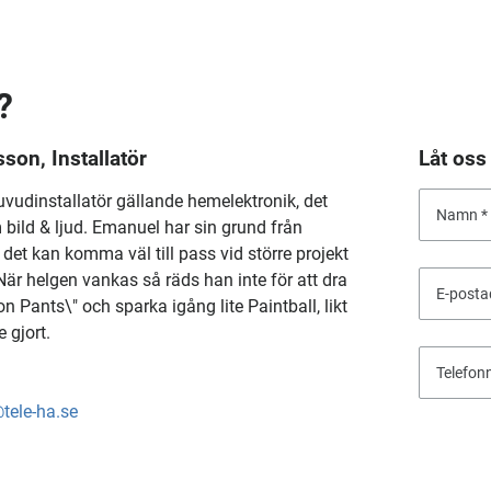
?
son, Installatör
Låt oss
vudinstallatör gällande hemelektronik, det
Namn
m bild & ljud. Emanuel har sin grund från
det kan komma väl till pass vid större projekt
är helgen vankas så räds han inte för att dra
E-posta
on Pants\" och sparka igång lite Paintball, likt
 gjort.
Telefo
ele-ha.se