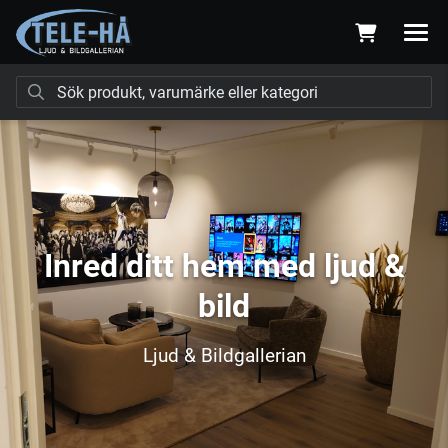
Inred ditt hem med ljud &
bild
Ljud & Bildgallerian