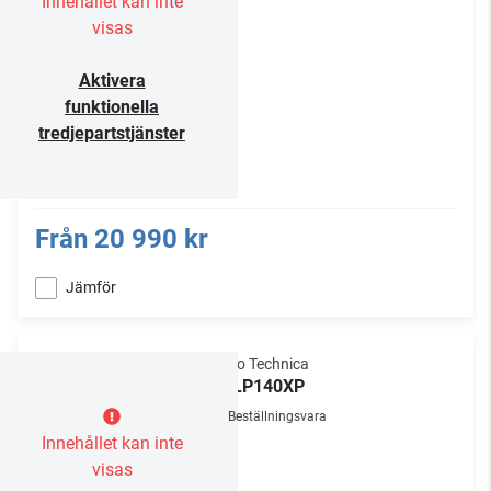
Innehållet kan inte
visas
Aktivera
funktionella
tredjepartstjänster
Från
20 990 kr
Jämför
Audio Technica
AT-LP140XP
Beställningsvara
Innehållet kan inte
visas