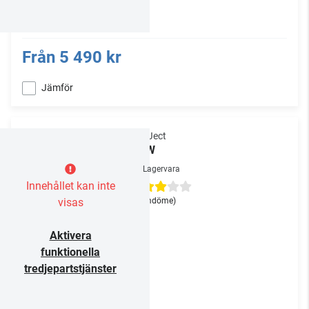
Från
5 490 kr
Jämför
Pro-Ject
T2 W
Lagervara
Innehållet kan inte
visas
(1 omdöme)
Aktivera
funktionella
tredjepartstjänster