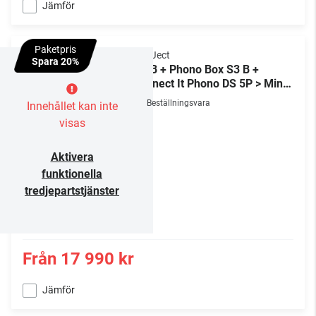
Jämför
Paketpris
Pro-Ject
Spara 20%
XA B + Phono Box S3 B +
Connect It Phono DS 5P > Mini
XLR
Beställningsvara
Innehållet kan inte
visas
Aktivera
funktionella
tredjepartstjänster
Från
17 990 kr
Jämför