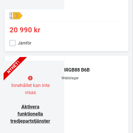
E
20 990 kr
Jämför
LG
86MRGB88 B6B
Webblager
Innehållet kan inte
visas
Aktivera
funktionella
tredjepartstjänster