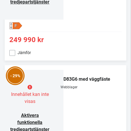
tredjepartstjänster
F
249 990 kr
Jämför
LG
- 29%
OLED83G6 med väggfäste
Webblager
Innehållet kan inte
visas
Aktivera
funktionella
tredjepartstjänster