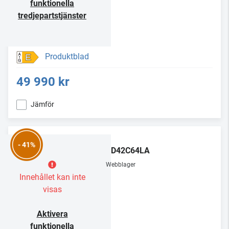
funktionella
tredjepartstjänster
Produktblad
E
49 990 kr
Jämför
LG
- 41%
OLED42C64LA
Webblager
Innehållet kan inte
visas
Aktivera
funktionella