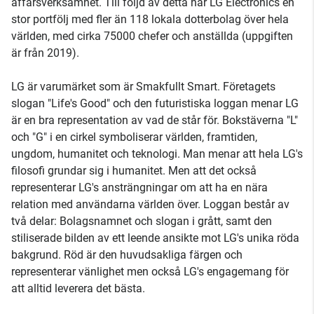
affärsverksamhet. Till följd av detta har LG Electronics en
stor portfölj med fler än 118 lokala dotterbolag över hela
världen, med cirka 75000 chefer och anställda (uppgiften
är från 2019).
LG är varumärket som är Smakfullt Smart. Företagets
slogan "Life's Good" och den futuristiska loggan menar LG
är en bra representation av vad de står för. Bokstäverna "L"
och "G" i en cirkel symboliserar världen, framtiden,
ungdom, humanitet och teknologi. Man menar att hela LG's
filosofi grundar sig i humanitet. Men att det också
representerar LG's ansträngningar om att ha en nära
relation med användarna världen över. Loggan består av
två delar: Bolagsnamnet och slogan i grått, samt den
stiliserade bilden av ett leende ansikte mot LG's unika röda
bakgrund. Röd är den huvudsakliga färgen och
representerar vänlighet men också LG's engagemang för
att alltid leverera det bästa.