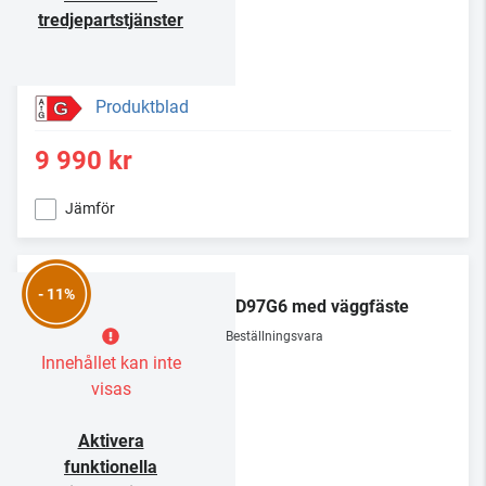
tredjepartstjänster
Produktblad
G
9 990 kr
Jämför
LG
- 11%
OLED97G6 med väggfäste
Beställningsvara
Innehållet kan inte
visas
Aktivera
funktionella