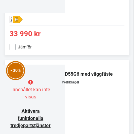
E
33 990 kr
Jämför
LG
- 30%
OLED55G6 med väggfäste
Webblager
Innehållet kan inte
visas
Aktivera
funktionella
tredjepartstjänster