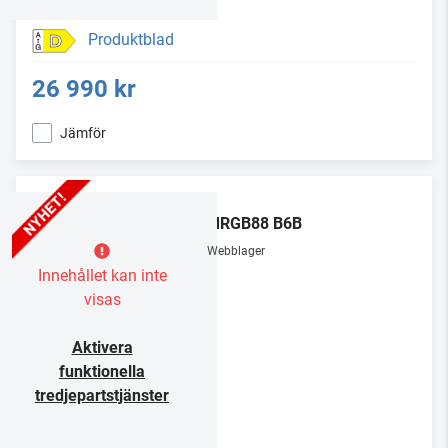
Produktblad
D
26 990 kr
Jämför
LG
75MRGB88 B6B
Webblager
Innehållet kan inte
visas
Aktivera
funktionella
tredjepartstjänster