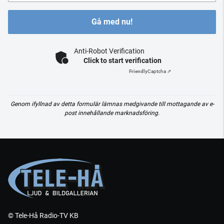
Gå med nu!
Anti-Robot Verification
Click to start verification
Friendly
Captcha ⇗
Genom ifyllnad av detta formulär lämnas medgivande till mottagande av e-
post innehållande marknadsföring.
© Tele-Hå Radio-TV KB