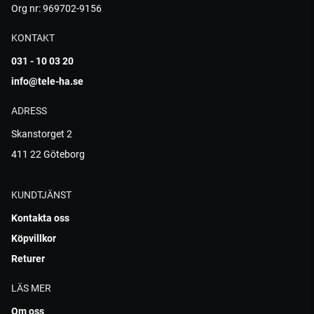
Org nr: 969702-9156
KONTAKT
031 - 10 03 20
info@tele-ha.se
ADRESS
Skanstorget 2
411 22 Göteborg
KUNDTJÄNST
Kontakta oss
Köpvillkor
Returer
LÄS MER
Om oss