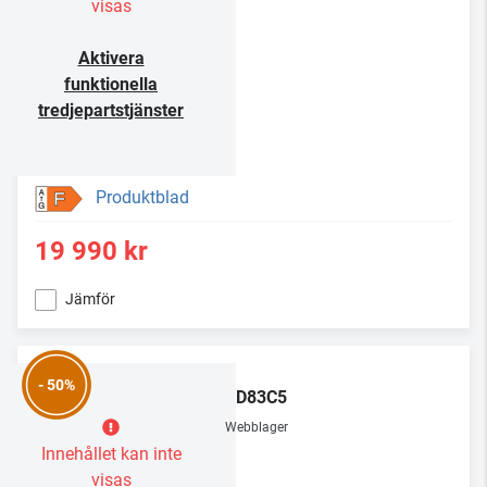
visas
Aktivera
funktionella
tredjepartstjänster
Produktblad
F
19 990 kr
Jämför
LG
- 50%
OLED83C5
Webblager
Innehållet kan inte
visas