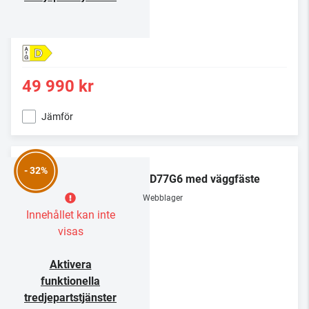
D
49 990 kr
Jämför
LG
- 32%
OLED77G6 med väggfäste
Webblager
Innehållet kan inte
visas
Aktivera
funktionella
tredjepartstjänster