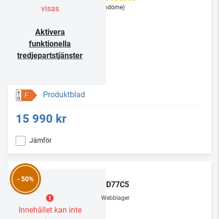
visas
(1 omdöme)
Aktivera
funktionella
tredjepartstjänster
Produktblad
F
15 990 kr
Jämför
LG
- 50%
OLED77C5
Webblager
Innehållet kan inte