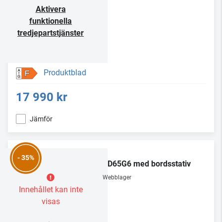
Aktivera
funktionella
tredjepartstjänster
Produktblad
F
17 990 kr
Jämför
LG
- 35%
OLED65G6 med bordsstativ
Webblager
Innehållet kan inte
visas