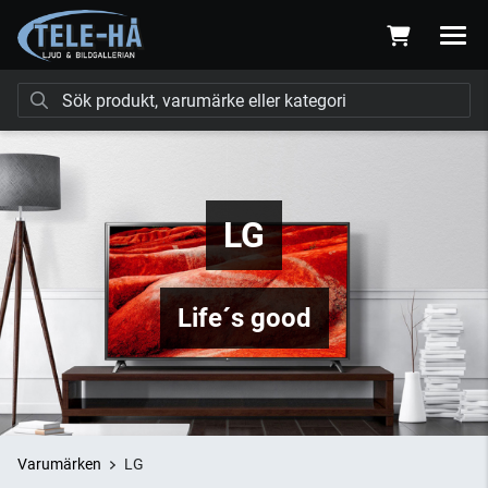
LG
Life´s good
Varumärken
LG