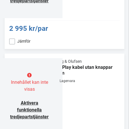
tredjepartstjänster
2 995 kr/par
Jämför
Bang & Olufsen
BeoPlay kabel utan knappar
2,5m
Lagervara
Innehållet kan inte
visas
Aktivera
funktionella
tredjepartstjänster