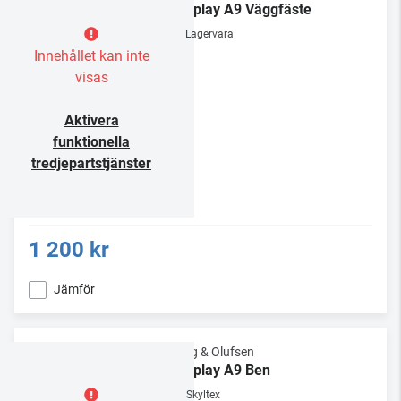
Beoplay A9 Väggfäste
Lagervara
Innehållet kan inte
visas
Aktivera
funktionella
tredjepartstjänster
1 200 kr
Jämför
Bang & Olufsen
Beoplay A9 Ben
Skyltex