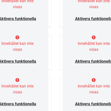
Innehållet kan inte
Innehållet kan inte
visas
visas
Aktivera funktionella
Aktivera funktionell
tredjepartstjänster
tredjepartstjänster
Innehållet kan inte
Innehållet kan inte
visas
visas
Aktivera funktionella
Aktivera funktionell
tredjepartstjänster
tredjepartstjänster
Innehållet kan inte
Innehållet kan inte
visas
visas
Aktivera funktionella
Aktivera funktionell
tredjepartstjänster
tredjepartstjänster