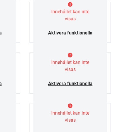
Innehållet kan inte
visas
a
Aktivera funktionella
tredjepartstjänster
Innehållet kan inte
visas
a
Aktivera funktionella
tredjepartstjänster
Innehållet kan inte
visas