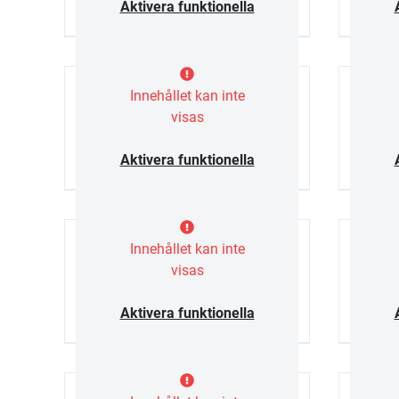
Aktivera funktionella
tredjepartstjänster
Innehållet kan inte
visas
Aktivera funktionella
tredjepartstjänster
Innehållet kan inte
visas
Aktivera funktionella
tredjepartstjänster