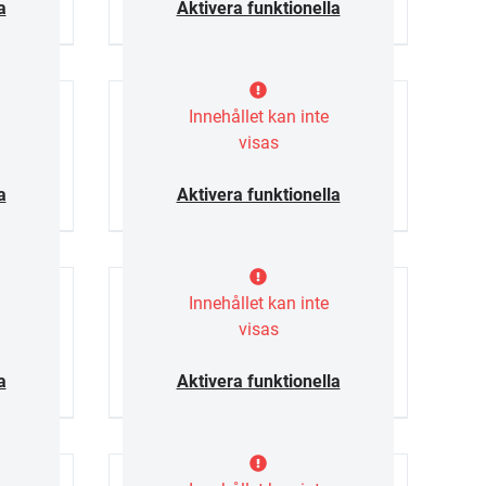
a
Aktivera funktionella
tredjepartstjänster
Innehållet kan inte
visas
a
Aktivera funktionella
tredjepartstjänster
Innehållet kan inte
visas
a
Aktivera funktionella
tredjepartstjänster