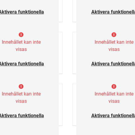
Aktivera funktionella
Aktivera funktionell
tredjepartstjänster
tredjepartstjänster
Innehållet kan inte
Innehållet kan inte
visas
visas
Aktivera funktionella
Aktivera funktionell
tredjepartstjänster
tredjepartstjänster
Innehållet kan inte
Innehållet kan inte
visas
visas
Aktivera funktionella
Aktivera funktionell
tredjepartstjänster
tredjepartstjänster