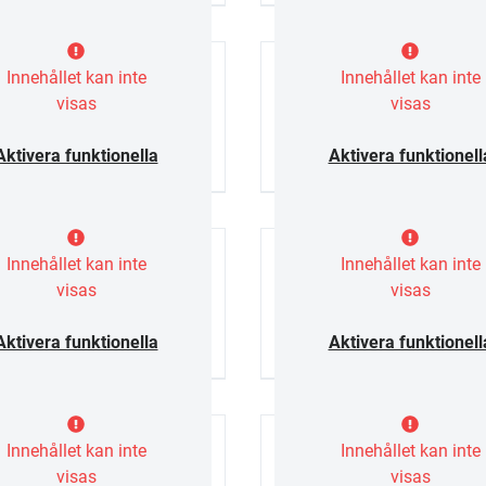
Innehållet kan inte
Innehållet kan inte
visas
visas
Aktivera funktionella
Aktivera funktionell
tredjepartstjänster
tredjepartstjänster
Innehållet kan inte
Innehållet kan inte
visas
visas
Aktivera funktionella
Aktivera funktionell
tredjepartstjänster
tredjepartstjänster
Innehållet kan inte
Innehållet kan inte
visas
visas