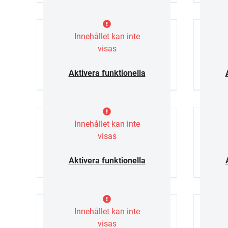
Innehållet kan inte
visas
Aktivera funktionella
tredjepartstjänster
Innehållet kan inte
visas
Aktivera funktionella
tredjepartstjänster
Innehållet kan inte
visas