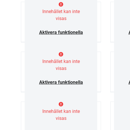
Innehållet kan inte
visas
Aktivera funktionella
tredjepartstjänster
Innehållet kan inte
visas
Aktivera funktionella
tredjepartstjänster
Innehållet kan inte
visas