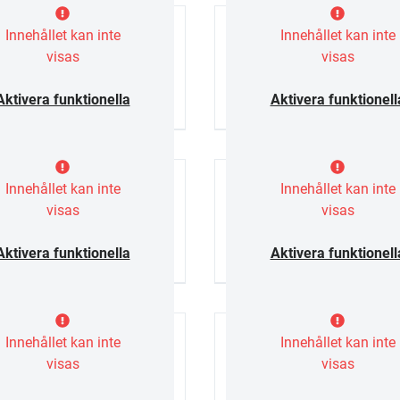
Innehållet kan inte
Innehållet kan inte
visas
visas
Aktivera funktionella
Aktivera funktionell
tredjepartstjänster
tredjepartstjänster
Innehållet kan inte
Innehållet kan inte
visas
visas
Aktivera funktionella
Aktivera funktionell
tredjepartstjänster
tredjepartstjänster
Innehållet kan inte
Innehållet kan inte
visas
visas