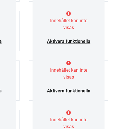
Innehållet kan inte
visas
a
Aktivera funktionella
tredjepartstjänster
Innehållet kan inte
visas
a
Aktivera funktionella
tredjepartstjänster
Innehållet kan inte
visas