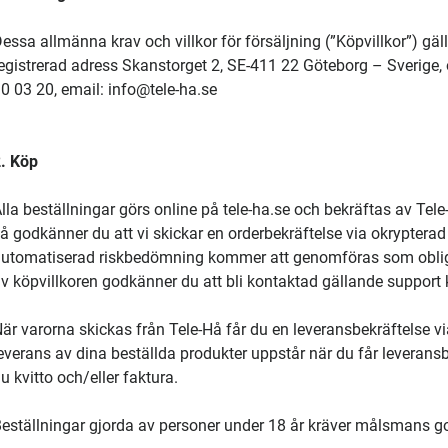
essa allmänna krav och villkor för försäljning (”Köpvillkor”) 
egistrerad adress Skanstorget 2, SE-411 22 Göteborg – Sverig
0 03 20, email: info@tele-ha.se
. Köp
lla beställningar görs online på tele-ha.se och bekräftas av Tele
å godkänner du att vi skickar en orderbekräftelse via okrypterad 
utomatiserad riskbedömning kommer att genomföras som oblig
v köpvillkoren godkänner du att bli kontaktad gällande support k
är varorna skickas från Tele-Hå får du en leveransbekräftelse v
everans av dina beställda produkter uppstår när du får leveran
u kvitto och/eller faktura.
eställningar gjorda av personer under 18 år kräver målsmans 