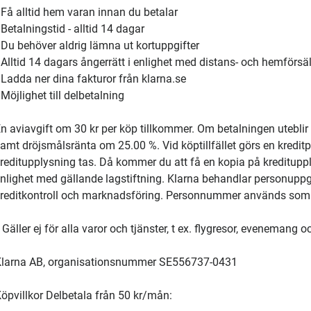
 Få alltid hem varan innan du betalar
 Betalningstid - alltid 14 dagar
 Du behöver aldrig lämna ut kortuppgifter
 Alltid 14 dagars ångerrätt i enlighet med distans- och hemförsä
 Ladda ner dina fakturor från klarna.se
 Möjlighet till delbetalning
n aviavgift om 30 kr per köp tillkommer. Om betalningen utebli
amt dröjsmålsränta om 25.00 %. Vid köptillfället görs en kreditp
reditupplysning tas. Då kommer du att få en kopia på kreditupp
nlighet med gällande lagstiftning. Klarna behandlar personuppgift
reditkontroll och marknadsföring. Personnummer används som
 Gäller ej för alla varor och tjänster, t ex. flygresor, evenemang o
larna AB, organisationsnummer SE556737-0431
öpvillkor Delbetala från 50 kr/mån: