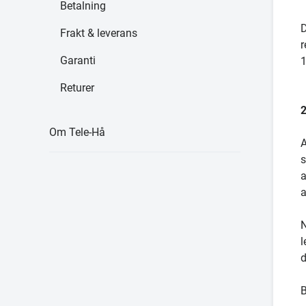
Betalning
D
Frakt & leverans
r
Garanti
1
Returer
2
Om Tele-Hå
A
s
a
a
N
l
d
B