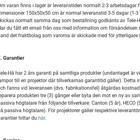
m varan finns i lager är leveranstiden normalt 2-3 arbetsdagar f
imensioner 150x50x50 cm är normal leveranstid 3-5 dagar (1-3 d
kickas normalt samma dag som beställning godkänts av Tele-Hå
ar du fått ett email från oss med information om försändelsen m
and det fraktbolag som varorna är skickade med för ytterligare 
. Garantier
ele-Hå har 2 års garanti på samtliga produkter (undantaget är v
ampor till en projektor där tillverkarnas garantitid gäller). Det
ch fanns vid leveransen (dvs. fabrikationsfel) åtgärdas kostnadsf
eparera produkten tre (3) gånger eller byta den mot en ny av s
assiva högtalare från följande tillverkare: Canton (5 år), HECO (5
å passiva högtalare). För projektorer gäller respektive leverant
arantier hittar du
här
.