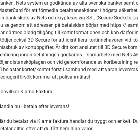
anken. Nets system är godkända av alla svenska banker samt ce
asterCard för att förmedla betaltransaktioner i högsta säkerhe
in bank sköts av Nets och krypteras via SSL (Secure Sockets Lay
u se genom att adressen på betalsidan börjar med https:// samt a
ar därmed aldrig tillgång till kortinformationen och kan därför int
tödjer också 3D Secure för att identifiera kortinnehavaren vid 
issbruk av kortuppgifter. Är ditt kort anslutet till 3D Secure kom
erifiering innan betalningen godkänns. I samarbete med Nets AB
öljer distansköplagen och vid genomförande av kortbetalning 
i belastar kortet/kontot först i samband med att varan levereras
edrägeriförsök kommer att polisanmälas!
öpvillkor Klarna Faktura:
andla nu - betala efter leverans!
är du betalar via Klarna faktura handlar du tryggt och enkelt. D
etalar alltid efter att du fått hem dina varor.