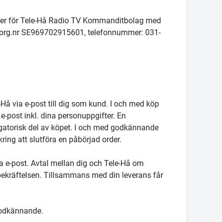
gäller för Tele-Hå Radio TV Kommanditbolag med
e, org.nr SE969702915601, telefonnummer: 031-
-Hå via e-post till dig som kund. I och med köp
e-post inkl. dina personuppgifter. En
atorisk del av köpet. I och med godkännande
ring att slutföra en påbörjad order.
ia e-post. Avtal mellan dig och Tele-Hå om
sbekräftelsen. Tillsammans med din leverans får
godkännande.