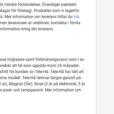
ör mindre försändelser. Överstiger paketets
agar för företag). Produkter som vi lagerför
. Mer information om leverans hittar du
här
.
en leveransen är utebliven, kontakta i första
information kring din leverans.
issa högtalare samt förbrukningsvaror som t ex.
ta innebär att fel som uppstår inom 24 månader
ritt för kunden av Tele-Hå. Tele-Hå har rätt att
amma modell. Tele-Hå lämnar längre garanti på
 år), Magnat (5år), Bose (2 år på elektronik, 5 år
örs pixel- och lampgaranti. Mer information om