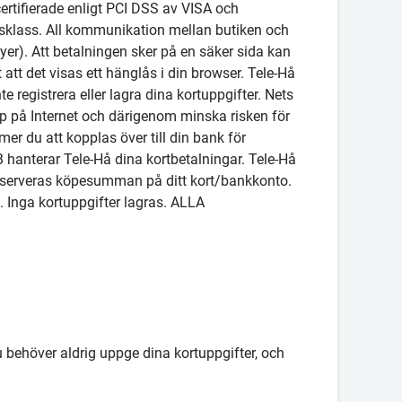
rtifierade enligt PCI DSS av VISA och
tsklass. All kommunikation mellan butiken och
er). Att betalningen sker på en säker sida kan
tt det visas ett hänglås i din browser. Tele-Hå
e registrera eller lagra dina kortuppgifter. Nets
köp på Internet och därigenom minska risken för
mer du att kopplas över till din bank för
 hanterar Tele-Hå dina kortbetalningar. Tele-Hå
reserveras köpesumman på ditt kort/bankkonto.
. Inga kortuppgifter lagras. ALLA
u behöver aldrig uppge dina kortuppgifter, och