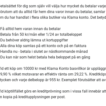
etalsättet för dig som själv vill välja hur mycket du betalar va
örutom att du alltid får hem dina varor innan du betalar, samlar 
m du har handlat i flera olika butiker via Klarna konto. Det bety
 Få alltid hem varan innan du betalar
 Betala från 50 kr/mån eller 1/24 av totalbeloppet
 Du behöver aldrig lämna ut kortuppgifter
 Alla dina köp samlas på ett konto och på en faktura
 Handla nu - betala i slutet av nästkommande månad
 Du kan när som helst betala hela beloppet på en gång
id ett köp om 10000 kr med Klarna Konto basvillkor är uppläggn
9,90 % vilket motsvarar en effektiv ränta om 29,22 %. Kreditköps
tycken och varje delbelopp är 955 kr. Exemplet förutsätter att avb
id köptillfället görs en kreditprövning som i vissa fall innebär 
n kopia på kreditupplysningen per post.