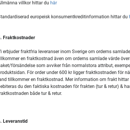
llmänna villkor hittar du
här
tandardiserad europeisk konsumentkreditinformation hittar du
. Fraktkostnader
i erbjuder fraktfria leveranser inom Sverige om orderns samlade v
illkommer en fraktkostnad även om orderns samlade värde överst
aket/försändelse som avviker från normalstora attribut, exempelv
roduktsidan. För order under 600 kr ligger fraktkostnaden för när
and tillkommer en fraktkostnad. Mer information om frakt hitta
ebiteras du den faktiska kostnaden för frakten (tur & retur) & han
raktkostnaden både tur & retur.
. Leveranstid