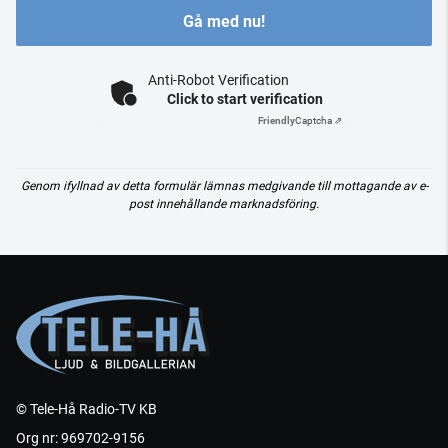
Gå med nu!
Anti-Robot Verification
Click to start verification
Friendly
Captcha ⇗
Genom ifyllnad av detta formulär lämnas medgivande till mottagande av e-
post innehållande marknadsföring.
© Tele-Hå Radio-TV KB
Org nr: 969702-9156