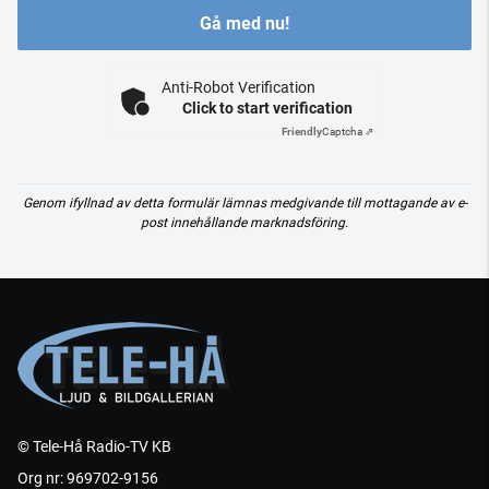
Gå med nu!
Anti-Robot Verification
Click to start verification
Friendly
Captcha ⇗
Genom ifyllnad av detta formulär lämnas medgivande till mottagande av e-
post innehållande marknadsföring.
© Tele-Hå Radio-TV KB
Org nr: 969702-9156