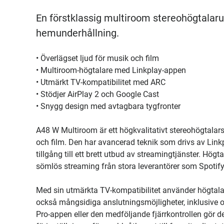
En förstklassig multiroom stereohögtalar
hemunderhållning.
• Överlägset ljud för musik och film
• Multiroom-högtalare med Linkplay-appen
• Utmärkt TV-kompatibilitet med ARC
• Stödjer AirPlay 2 och Google Cast
• Snygg design med avtagbara tygfronter
A48 W Multiroom är ett högkvalitativt stereohögtalarse
och film. Den har avancerad teknik som drivs av Linkp
tillgång till ett brett utbud av streamingtjänster. Hö
sömlös streaming från stora leverantörer som Spotif
Med sin utmärkta TV-kompatibilitet använder högtalar
också mångsidiga anslutningsmöjligheter, inklusive o
Pro-appen eller den medföljande fjärrkontrollen gör d