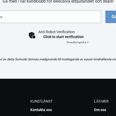
Gå med i vår kundklubb för exklusiva erbjudanden och deals!
Gå
ss
Anti-Robot Verification
Click to start verification
Friendly
Captcha ⇗
d av detta formulär lämnas medgivande till mottagande av e-post innehållande m
KUNDTJÄNST
LÄS MER
Kontakta oss
Om oss