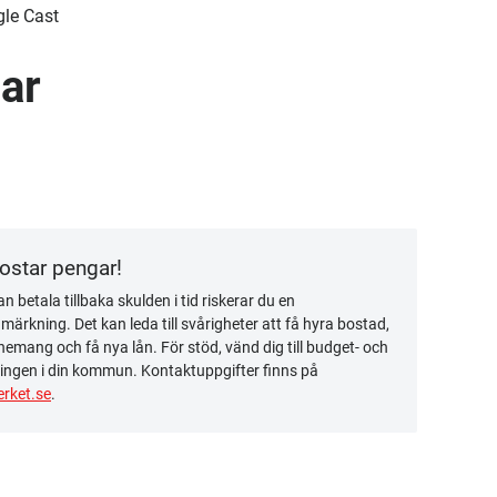
gle Cast
ar
kostar pengar!
n betala tillbaka skulden i tid riskerar du en
ärkning. Det kan leda till svårigheter att få hyra bostad,
emang och få nya lån. För stöd, vänd dig till budget- och
ingen i din kommun. Kontaktuppgifter finns på
rket.se
.