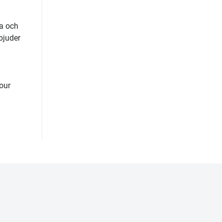
ta och
bjuder
our