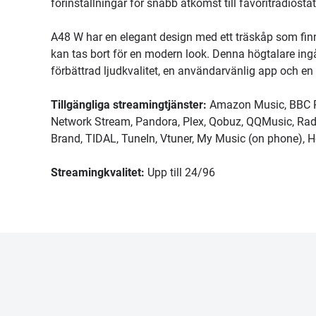
förinställningar för snabb åtkomst till favoritradiostat
A48 W har en elegant design med ett träskåp som finns 
kan tas bort för en modern look. Denna högtalare ing
förbättrad ljudkvalitet, en användarvänlig app och en 
Tillgängliga streamingtjänster:
Amazon Music, BBC Ra
Network Stream, Pandora, Plex, Qobuz, QQMusic, Rad
Brand, TIDAL, TuneIn, Vtuner, My Music (on phone), 
Streamingkvalitet:
Upp till 24/96