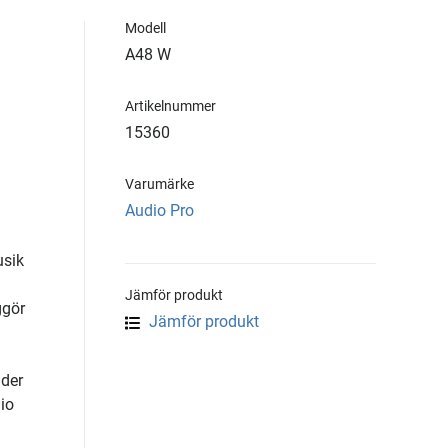
Modell
A48 W
Artikelnummer
15360
Varumärke
Audio Pro
usik
Jämför produkt
ggör
Jämför produkt
uder
io