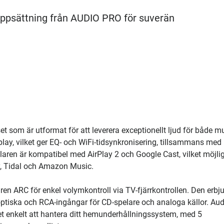
uppsättning från AUDIO PRO för suverän
t som är utformat för att leverera exceptionellt ljud för både m
lay, vilket ger EQ- och WiFi-tidsynkronisering, tillsammans med
gtalaren är kompatibel med AirPlay 2 och Google Cast, vilket möjli
y, Tidal och Amazon Music.
en ARC för enkel volymkontroll via TV-fjärrkontrollen. Den erbj
ptiska och RCA-ingångar för CD-spelare och analoga källor. Aud
et enkelt att hantera ditt hemunderhållningssystem, med 5