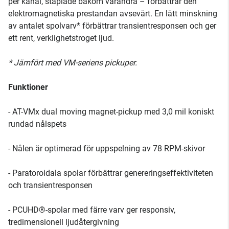
per kanal, staplade bakom varandra – förbättrar den
elektromagnetiska prestandan avsevärt. En lätt minskning
av antalet spolvarv* förbättrar transientresponsen och ger
ett rent, verklighetstroget ljud.
* Jämfört med VM-seriens pickuper.
Funktioner
- AT-VMx dual moving magnet-pickup med 3,0 mil koniskt
rundad nålspets
- Nålen är optimerad för uppspelning av 78 RPM-skivor
- Paratoroidala spolar förbättrar genereringseffektiviteten
och transientresponsen
- PCUHD®-spolar med färre varv ger responsiv,
tredimensionell ljudåtergivning