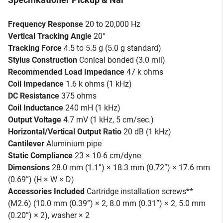
Frequency Response
20 to 20,000 Hz
Vertical Tracking Angle
20°
Tracking Force
4.5 to 5.5 g (5.0 g standard)
Stylus Construction
Conical bonded (3.0 mil)
Recommended Load Impedance
47 k ohms
Coil Impedance
1.6 k ohms (1 kHz)
DC Resistance
375 ohms
Coil Inductance
240 mH (1 kHz)
Output Voltage
4.7 mV (1 kHz, 5 cm/sec.)
Horizontal/Vertical Output Ratio
20 dB (1 kHz)
Cantilever
Aluminium pipe
Static Compliance
23 × 10-6 cm/dyne
Dimensions
28.0 mm (1.1”) × 18.3 mm (0.72”) × 17.6 mm
(0.69”) (H × W × D)
Accessories Included
Cartridge installation screws**
(M2.6) (10.0 mm (0.39”) × 2, 8.0 mm (0.31”) × 2, 5.0 mm
(0.20”) × 2), washer × 2