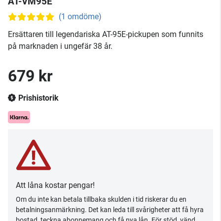
AT-VM95E
(1 omdöme)
Ersättaren till legendariska AT-95E-pickupen som funnits
på marknaden i ungefär 38 år.
679 kr
Prishistorik
Att låna kostar pengar!
Om du inte kan betala tillbaka skulden i tid riskerar du en
betalningsanmärkning. Det kan leda till svårigheter att få hyra
bostad, teckna abonnemang och få nya lån. För stöd, vänd