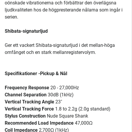
oönskade vibrationerna och förbättrar den överlägsna
ljudkvaliteten hos de högpresterande nålarna som ingår i
serien.
Shibata-signaturljud
Ger ett vackert Shibata-signaturljud i det mellan-höga
omfånget och en stark mellanregistervolym.
Specifikationer -
Pickup & Nål
Frequency Response
20 - 27,000Hz
Channel Separation
30dB (1kHz)
Vertical Tracking Angle
23˚
Vertical Tracking Force
1.8 to 2.2g (2.0g standard)
Stylus Construction
Nude Square Shank
Recommended Load Impedance
47,000Ω
Coil Impedance
2,700Ω (1kHz)