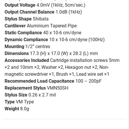
Output Voltage
4.0mV (1kHz, 5cm/sec.)
Output Channel Balance
1.0dB (1kHz)
Stylus Shape
Shibata
Cantilever
Aluminium Tapered Pipe
Static Compliance
40 x 10-6 cm/dyne
Dynamic Compliance
10 x 10-6 cm/dyne (100Hz)
Mounting
1/2” centres
Dimensions
17.3 (H) x 17.0 (W) x 28.2 (L) mm
Accessories Included
Cartridge installation screws 5mm
×2 and 10mm ×2, Washer ×2, Hexagon nut ×2, Non-
magnetic screwdriver ×1, Brush ×1, Lead wire set ×1
Recommended Load Capacitance
100 – 200pF
Replacement Stylus
VMN50SH
Stylus Size
0.26 x 2.7 mil
Type
VM Type
Weight
8.0g