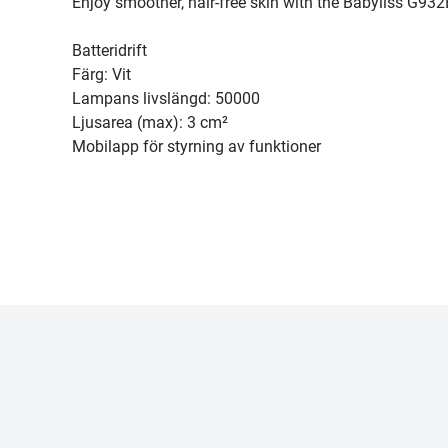
Enjoy smoother, hair-free skin with the Babyliss G932E
Batteridrift
Färg: Vit
Lampans livslängd: 50000
Ljusarea (max): 3 cm²
Mobilapp för styrning av funktioner