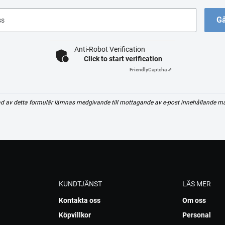
Gå
ss
Anti-Robot Verification
Click to start verification
Friendly
Captcha ⇗
d av detta formulär lämnas medgivande till mottagande av e-post innehållande m
KUNDTJÄNST
LÄS MER
Kontakta oss
Om oss
Köpvillkor
Personal