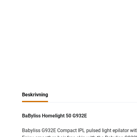
Beskrivning
BaByliss Homelight 50 G932E
Babyliss G932E Compact IPL pulsed light epilator wi