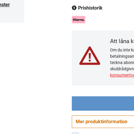
nster
Prishistorik
Att låna 
Om du inte ka
betalningsanm
teckna abonn
skuldrådgivn
konsumentve
Mer produktinformation