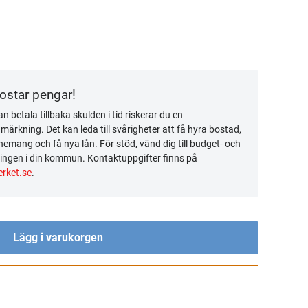
kostar pengar!
n betala tillbaka skulden i tid riskerar du en
ärkning. Det kan leda till svårigheter att få hyra bostad,
emang och få nya lån. För stöd, vänd dig till budget- och
ingen i din kommun. Kontaktuppgifter finns på
rket.se
.
Lägg i varukorgen
Gå till kassan