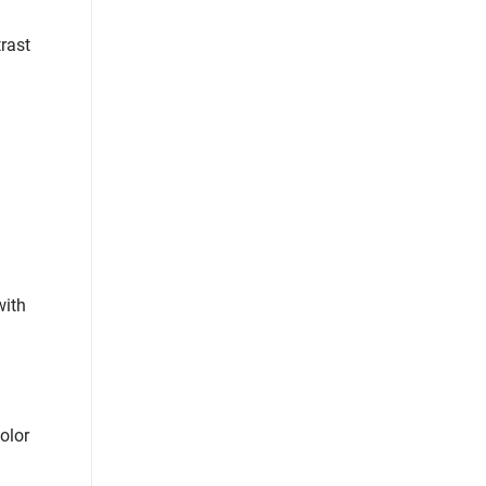
rast
with
olor