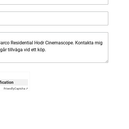
ification
Friendly
Captcha ⇗