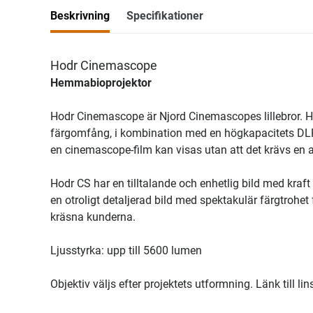
Beskrivning
Specifikationer
Hodr Cinemascope
Hemmabioprojektor
Hodr Cinemascope är Njord Cinemascopes lillebror. Hod
färgomfång, i kombination med en högkapacitets DLP-
en cinemascope-film kan visas utan att det krävs en a
Hodr CS har en tilltalande och enhetlig bild med kraft
en otroligt detaljerad bild med spektakulär färgtroh
kräsna kunderna.
Ljusstyrka: upp till 5600 lumen
Objektiv väljs efter projektets utformning. Länk till li