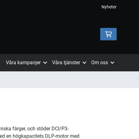
Nyheter
Våra kampanjer
Våra tjänster
Om oss
miska färger, och stöder DCI/P3-
med en högkapacitets DLP-motor med