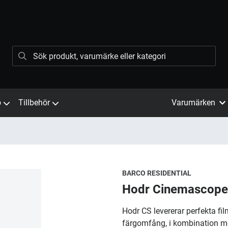
ö
Tillbehör
Varumärken
BARCO RESIDENTIAL
Hodr Cinemascope
Hodr CS levererar perfekta fil
färgomfång, i kombination 