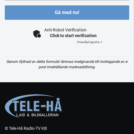
Gå med nu!
Anti-Robot Verification
Click to start verification
Friendly
Captcha ⇗
Genom ifyllnad av detta formulär lämnas medgivande till mottagande av e-
post innehållande marknadsföring.
© Tele-Hå Radio-TV KB