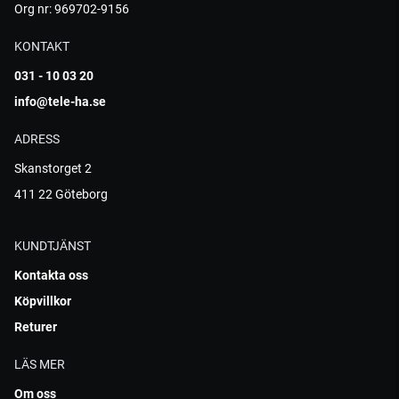
Org nr: 969702-9156
KONTAKT
031 - 10 03 20
info@tele-ha.se
ADRESS
Skanstorget 2
411 22 Göteborg
KUNDTJÄNST
Kontakta oss
Köpvillkor
Returer
LÄS MER
Om oss