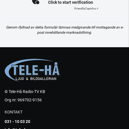
Click to start verification
Friendly
Captcha ⇗
Genom ifyllnad av detta formulär lämnas medgivande till mottagande av e-
post innehållande marknadsföring.
© Tele-Hå Radio-TV KB
Org nr: 969702-9156
KONTAKT
031 - 10 03 20