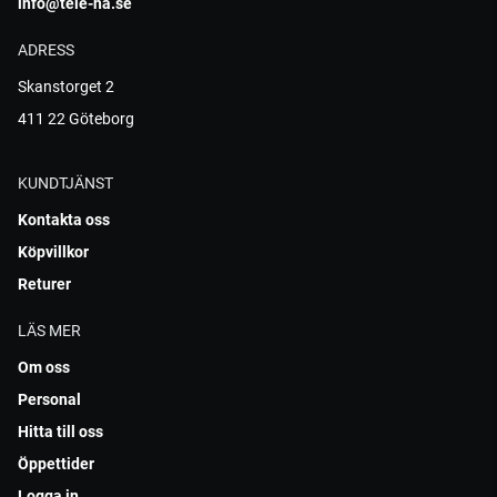
info@tele-ha.se
ADRESS
Skanstorget 2
411 22 Göteborg
KUNDTJÄNST
Kontakta oss
Köpvillkor
Returer
LÄS MER
Om oss
Personal
Hitta till oss
Öppettider
Logga in