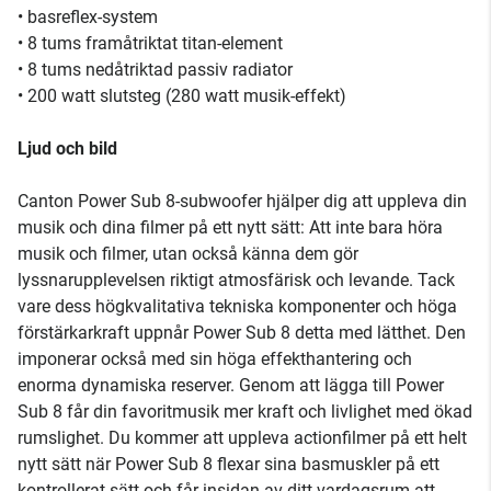
• basreflex-system
• 8 tums framåtriktat titan-element
• 8 tums nedåtriktad passiv radiator
• 200 watt slutsteg (280 watt musik-effekt)
Ljud och bild
Canton Power Sub 8-subwoofer hjälper dig att uppleva din
musik och dina filmer på ett nytt sätt: Att inte bara höra
musik och filmer, utan också känna dem gör
lyssnarupplevelsen riktigt atmosfärisk och levande. Tack
vare dess högkvalitativa tekniska komponenter och höga
förstärkarkraft uppnår Power Sub 8 detta med lätthet. Den
imponerar också med sin höga effekthantering och
enorma dynamiska reserver. Genom att lägga till Power
Sub 8 får din favoritmusik mer kraft och livlighet med ökad
rumslighet. Du kommer att uppleva actionfilmer på ett helt
nytt sätt när Power Sub 8 flexar sina basmuskler på ett
kontrollerat sätt och får insidan av ditt vardagsrum att