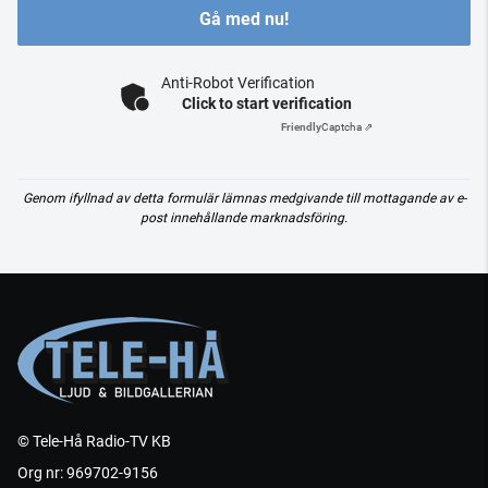
Gå med nu!
Anti-Robot Verification
Click to start verification
Friendly
Captcha ⇗
Genom ifyllnad av detta formulär lämnas medgivande till mottagande av e-
post innehållande marknadsföring.
© Tele-Hå Radio-TV KB
Org nr: 969702-9156