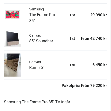
Samsung
The Frame Pro
29 990 kr
1 st
85"
Canvas
Från
42 740 kr
1 st
85" Soundbar
Canvas
6 490 kr
1 st
Ram 85"
Paketpris:
Från
79 220 kr
Samsung The Frame Pro 85" TV ingår