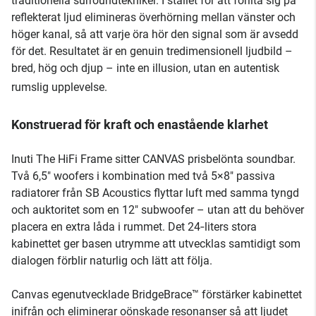
traditionella surroundtekniker. I stället för att förlita sig på
reflekterat ljud elimineras överhörning mellan vänster och
höger kanal, så att varje öra hör den signal som är avsedd
för det. Resultatet är en genuin tredimensionell ljudbild –
bred, hög och djup – inte en illusion, utan en autentisk
rumslig upplevelse.
Konstruerad för kraft och enastående klarhet
Inuti The HiFi Frame sitter CANVAS prisbelönta soundbar.
Två 6,5" woofers i kombination med två 5×8" passiva
radiatorer från SB Acoustics flyttar luft med samma tyngd
och auktoritet som en 12" subwoofer – utan att du behöver
placera en extra låda i rummet. Det 24‑liters stora
kabinettet ger basen utrymme att utvecklas samtidigt som
dialogen förblir naturlig och lätt att följa.
Canvas egenutvecklade BridgeBrace™ förstärker kabinettet
inifrån och eliminerar oönskade resonanser så att ljudet