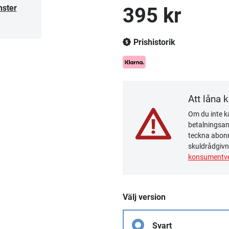
nster
395 kr
Prishistorik
Att låna 
Om du inte ka
betalningsanm
teckna abonn
skuldrådgivn
konsumentve
Välj version
Svart