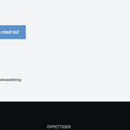
 med nu!
arknadsföring.
ÖPPETTIDER