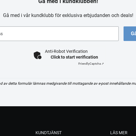
Gå med i kundklubben!
Gå med i vår kundklubb för exklusiva erbjudanden och deals!
Gå
ss
Anti-Robot Verification
Click to start verification
Friendly
Captcha ⇗
d av detta formulär lämnas medgivande till mottagande av e-post innehållande m
KUNDTJÄNST
LÄS MER