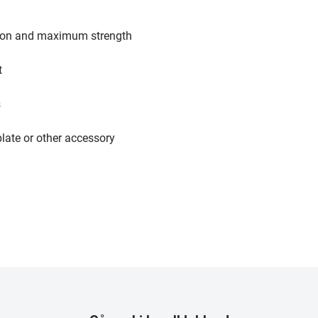
tion and maximum strength
t
s
plate or other accessory