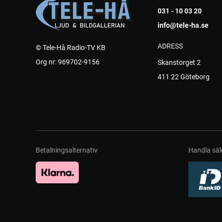
031 - 10 03 20
info@tele-ha.se
ADRESS
© Tele-Hå Radio-TV KB
Org nr: 969702-9156
Skanstorget 2
411 22 Göteborg
Betalningsalternativ
Handla säk