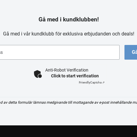
Gå med i kundklubben!
Gå med i vår kundklubb för exklusiva erbjudanden och deals!
Gå
ss
Anti-Robot Verification
Click to start verification
Friendly
Captcha ⇗
d av detta formulär lämnas medgivande till mottagande av e-post innehållande m