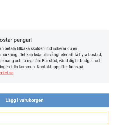
kostar pengar!
n betala tillbaka skulden i tid riskerar du en
ärkning. Det kan leda till svårigheter att få hyra bostad,
emang och få nya lån. För stöd, vänd dig till budget- och
ingen i din kommun. Kontaktuppgifter finns på
rket.se
.
Lägg i varukorgen
Gå till kassan