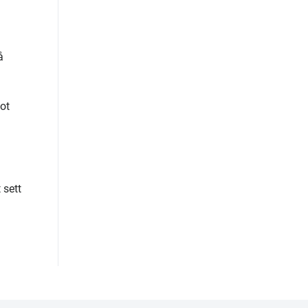
å
mot
 sett