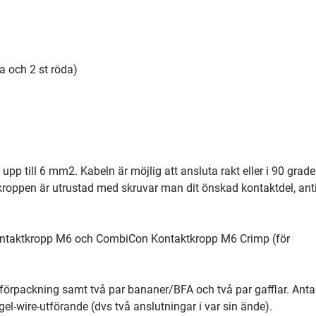
a och 2 st röda)
upp till 6 mm2. Kabeln är möjlig att ansluta rakt eller i 90 grade
kroppen är utrustad med skruvar man dit önskad kontaktdel, an
ntaktkropp M6 och CombiCon Kontaktkropp M6 Crimp (för
 förpackning samt två par bananer/BFA och två par gafflar. Anta
gel-wire-utförande (dvs två anslutningar i var sin ände).