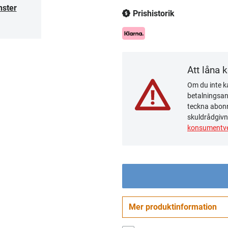
nster
Prishistorik
Att låna 
Om du inte ka
betalningsanm
teckna abonn
skuldrådgivn
konsumentve
Mer produktinformation