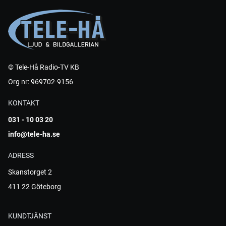
© Tele-Hå Radio-TV KB
Org nr: 969702-9156
KONTAKT
031 - 10 03 20
info@tele-ha.se
ADRESS
Skanstorget 2
411 22 Göteborg
KUNDTJÄNST