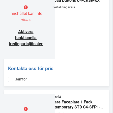
Keypad Buttons C4-CKSK-XX
Beställningsvara
Innehållet kan inte
visas
Aktivera
funktionella
tredjepartstjänster
Kontakta oss för pris
Jämför
Control4
Square Faceplate 1 Fack
Contemporary STD C4-SFP1-C-
XX