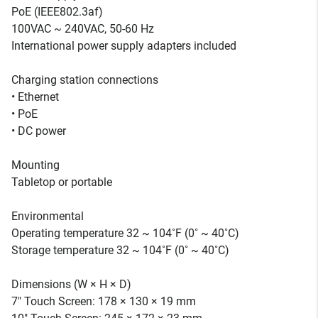
PoE (IEEE802.3af)
100VAC ~ 240VAC, 50-60 Hz
International power supply adapters included
Charging station connections
• Ethernet
• PoE
• DC power
Mounting
Tabletop or portable
Environmental
Operating temperature 32 ~ 104˚F (0˚ ~ 40˚C)
Storage temperature 32 ~ 104˚F (0˚ ~ 40˚C)
Dimensions (W × H × D)
7" Touch Screen: 178 × 130 × 19 mm