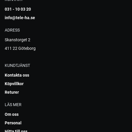
031 - 10 03 20
info@tele-ha.se
ADRESS
Skanstorget 2
411 22 Göteborg
KUNDTJÄNST
Kontakta oss
Köpvillkor
Returer
LÄS MER
Om oss
Personal
Hitta till oss