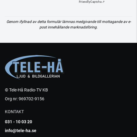
Friendly
Captcha ⇗
Genom ifyllnad av detta formulär lämnas medgivande till mottagande av e-
post innehållande marknadsföring.
© Tele-Hå Radio-TV KB
Org nr: 969702-9156
KONTAKT
031 - 10 03 20
info@tele-ha.se