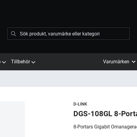
ö
Tillbehör
Varumärken
D-LINK
DGS-108GL 8-Porta
8-Portars Gigabit Omanagera