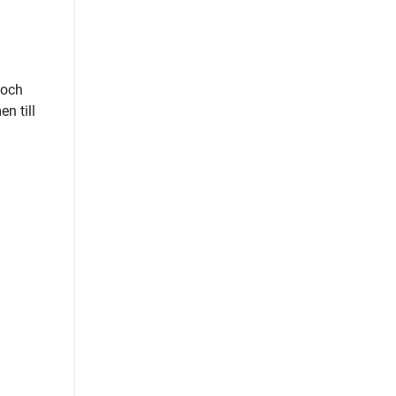
 och
n till