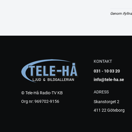
Genom ifyllna
KONTAKT
031 - 10 03 20
info@tele-ha.se
ADRESS
© Tele-Hå Radio-TV KB
Org nr: 969702-9156
Skanstorget 2
411 22 Göteborg