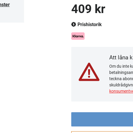
nster
409 kr
Prishistorik
Att låna 
Om du inte ka
betalningsanm
teckna abonn
skuldrådgivn
konsumentve