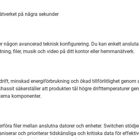
nätverket på några sekunder
 någon avancerad teknisk konfigurering. Du kan enkelt ansluta 
ning, filer, musik och video på ditt kontor eller hemmanätverk.
rift, minskad energiförbrukning och ökad tillförlitlighet genom 
chassit säkerställer att produkten tål högre drifttemperaturer g
nterna komponenter.
rföra filer mellan anslutna datorer och enheter. Switchen stödje
serar och prioriterar tidskänsliga och kritiska data för effektiv