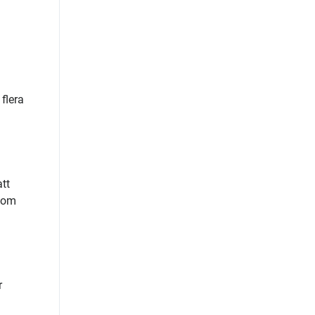
flera
att
enom
r