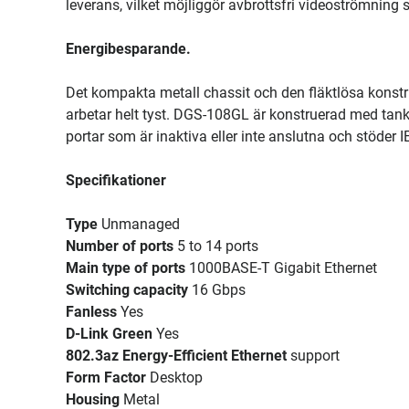
leverans, vilket möjliggör avbrottsfri videoströmning
Energibesparande.
Det kompakta metall chassit och den fläktlösa konstru
arbetar helt tyst. DGS-108GL är konstruerad med tank
portar som är inaktiva eller inte anslutna och stöder 
Specifikationer
Type
Unmanaged
Number of ports
5 to 14 ports
Main type of ports
1000BASE-T Gigabit Ethernet
Switching capacity
16 Gbps
Fanless
Yes
D-Link Green
Yes
802.3az Energy-Efficient Ethernet
support
Form Factor
Desktop
Housing
Metal