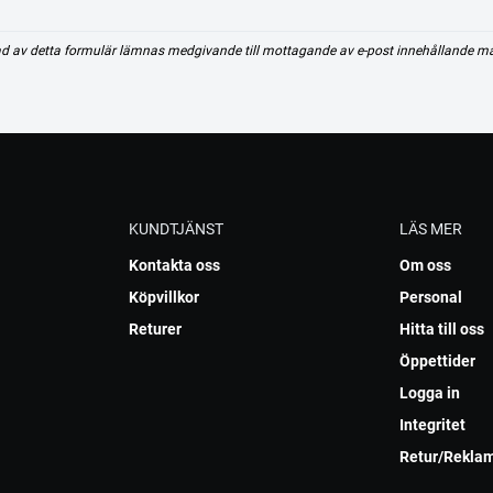
d av detta formulär lämnas medgivande till mottagande av e-post innehållande m
KUNDTJÄNST
LÄS MER
Kontakta oss
Om oss
Köpvillkor
Personal
Returer
Hitta till oss
Öppettider
Logga in
Integritet
Retur/Rekla