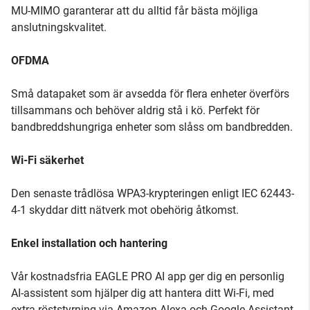
MU-MIMO garanterar att du alltid får bästa möjliga
anslutningskvalitet.
OFDMA
Små datapaket som är avsedda för flera enheter överförs
tillsammans och behöver aldrig stå i kö. Perfekt för
bandbreddshungriga enheter som slåss om bandbredden.
Wi-Fi säkerhet
Den senaste trådlösa WPA3-krypteringen enligt IEC 62443-
4-1 skyddar ditt nätverk mot obehörig åtkomst.
Enkel installation och hantering
Vår kostnadsfria EAGLE PRO AI app ger dig en personlig
AI-assistent som hjälper dig att hantera ditt Wi-Fi, med
extra röststyrning via Amazon Alexa och Google Assistant.