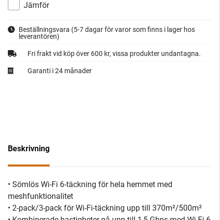
Jämför
Beställningsvara
(5-7 dagar för varor som finns i lager hos
leverantören)
Fri frakt vid köp över 600 kr, vissa produkter undantagna.
Garanti i 24 månader
Beskrivning
• Sömlös Wi-Fi 6-täckning för hela hemmet med
meshfunktionalitet
• 2-pack/3-pack för Wi-Fi-täckning upp till 370m²/500m²
• Kombinerade hastigheter på upp till 1,5 Gbps med Wi-Fi 6