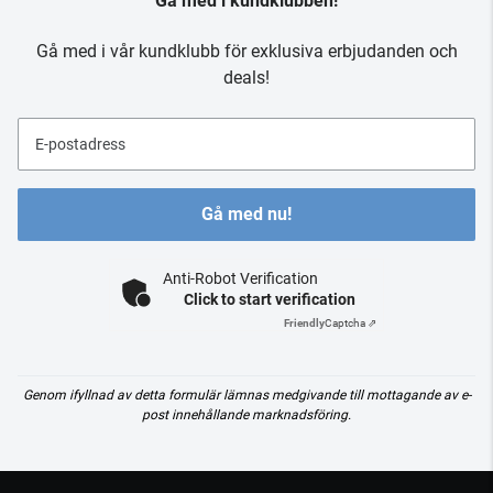
Gå med i kundklubben!
Gå med i vår kundklubb för exklusiva erbjudanden och
deals!
E-postadress
Gå med nu!
Anti-Robot Verification
Click to start verification
Friendly
Captcha ⇗
Genom ifyllnad av detta formulär lämnas medgivande till mottagande av e-
post innehållande marknadsföring.