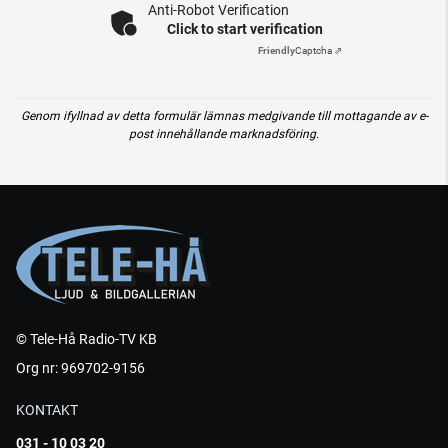
Anti-Robot Verification
Click to start verification
Friendly
Captcha ⇗
Genom ifyllnad av detta formulär lämnas medgivande till mottagande av e-
post innehållande marknadsföring.
© Tele-Hå Radio-TV KB
Org nr: 969702-9156
KONTAKT
031 - 10 03 20