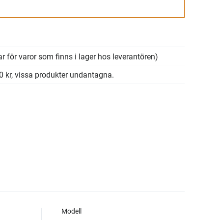
Gå till kassan
r för varor som finns i lager hos leverantören)
00 kr, vissa produkter undantagna.
Modell