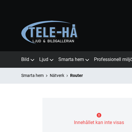
Bild
Ljud
Smarta hem
Professionell milj
Smarta hem
Nätverk
Router
Innehållet kan inte visas