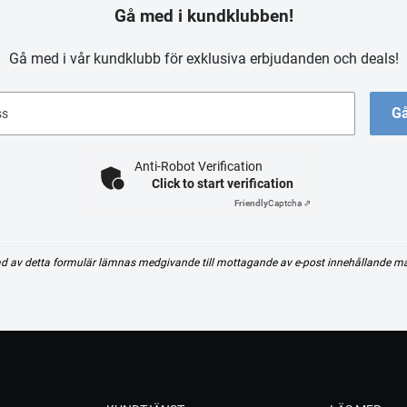
Gå med i kundklubben!
Gå med i vår kundklubb för exklusiva erbjudanden och deals!
Gå
ss
Anti-Robot Verification
Click to start verification
Friendly
Captcha ⇗
d av detta formulär lämnas medgivande till mottagande av e-post innehållande m