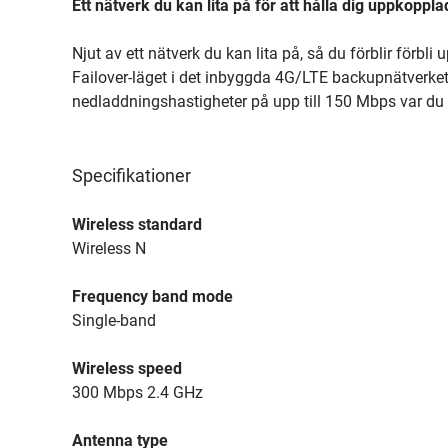
Ett nätverk du kan lita på för att hålla dig uppkoppla
Njut av ett nätverk du kan lita på, så du förblir förbl
Failover-läget i det inbyggda 4G/LTE backupnätverke
nedladdningshastigheter på upp till 150 Mbps var du ä
Specifikationer
Wireless standard
Wireless N
Frequency band mode
Single-band
Wireless speed
300 Mbps 2.4 GHz
Antenna type