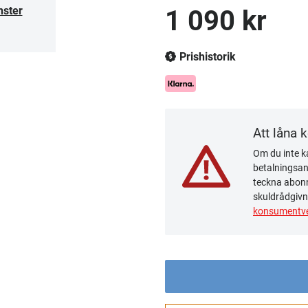
nster
1 090 kr
Prishistorik
Att låna 
Om du inte ka
betalningsanm
teckna abonn
skuldrådgivn
konsumentve