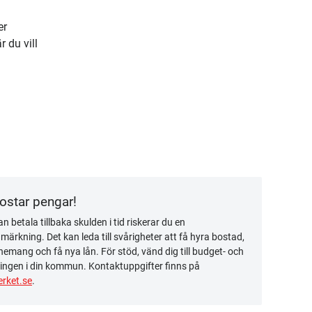
er
 du vill
kostar pengar!
n betala tillbaka skulden i tid riskerar du en
ärkning. Det kan leda till svårigheter att få hyra bostad,
emang och få nya lån. För stöd, vänd dig till budget- och
ingen i din kommun. Kontaktuppgifter finns på
rket.se
.