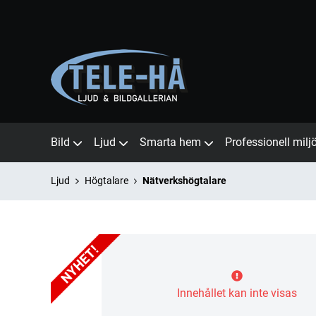
Bild
Ljud
Smarta hem
Professionell milj
Ljud
Högtalare
Nätverkshögtalare
Innehållet kan inte visas