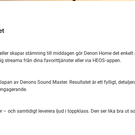
et
 eller skapar stämning till middagen gör Denon Home det enkelt 
dig streama från dina favorit­tjänster eller via HEOS‑appen.
an av Denons Sound Master. Resultatet är ett fylligt, detaljera
 engagerande.
 – och samtidigt leverera ljud i toppklass. Den ser lika bra ut 