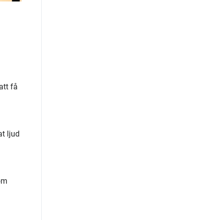
att få
t ljud
som