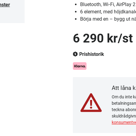
Bluetooth, Wi‑Fi, AirPlay 2
nster
6 element, med höjdkanal
Börja med en – bygg ut när
6 290 kr/st
Prishistorik
Att låna 
Om du inte ka
betalningsanm
teckna abonn
skuldrådgivn
konsumentve