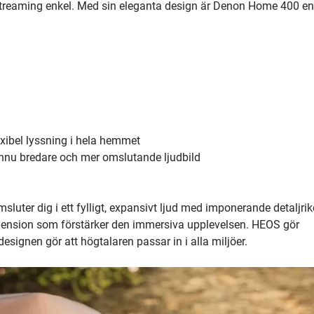
streaming enkel. Med sin eleganta design är Denon Home 400 en
exibel lyssning i hela hemmet
ännu bredare och mer omslutande ljudbild
ter dig i ett fylligt, expansivt ljud med imponerande detaljri
dimension som förstärker den immersiva upplevelsen. HEOS gör
esignen gör att högtalaren passar in i alla miljöer.