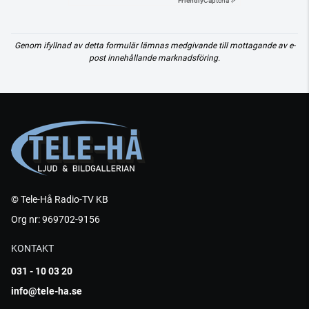
Friendly
Captcha ⇗
Genom ifyllnad av detta formulär lämnas medgivande till mottagande av e-
post innehållande marknadsföring.
© Tele-Hå Radio-TV KB
Org nr: 969702-9156
KONTAKT
031 - 10 03 20
info@tele-ha.se