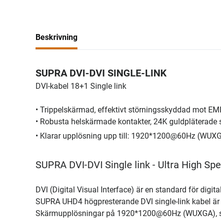
Beskrivning
SUPRA DVI-DVI SINGLE-LINK
DVI-kabel 18+1 Single link
• Trippelskärmad, effektivt störningsskyddad mot EMI
• Robusta helskärmade kontakter, 24K guldpläterade s
• Klarar upplösning upp till: 1920*1200@60Hz (WUX
SUPRA DVI-DVI Single link - Ultra High Sp
DVI (Digital Visual Interface) är en standard för digita
SUPRA UHD4 högpresterande DVI single-link kabel är s
Skärmupplösningar på 1920*1200@60Hz (WUXGA), sätt