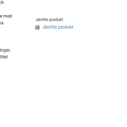
ch
de med
Jämför produkt
ka
Jämför produkt
ingar,
itet.