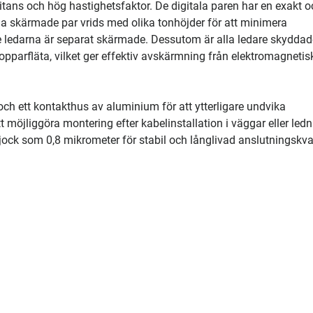
tans och hög hastighetsfaktor. De digitala paren har en exakt o
lla skärmade par vrids med olika tonhöjder för att minimera
te ledarna är separat skärmade. Dessutom är alla ledare skydda
arfläta, vilket ger effektiv avskärmning från elektromagnetis
ch ett kontakthus av aluminium för att ytterligare undvika
 möjliggöra montering efter kabelinstallation i väggar eller ledn
 tjock som 0,8 mikrometer för stabil och långlivad anslutningskval