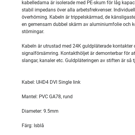
kabelledarna är isolerade med PE-skum för låg kapaci
stabil impedans över alla arbetsfrekvenser. Individue
överhörning. Kabeln är trippelskärmad, de känsligas
en gemensam dubbel skärm av aluminiumfolie och kopp
störningar.
Kabeln är utrustad med 24K guldpläterade kontakter o
signalförsämring. Kontakthöljet är demonterbar för att
slangar, kanaler etc. Guldpläteringen av stiften är så
Kabel: UHD4 DVI Single link
Mantel: PVC GA78, rund
Diameter: 9.5mm
Färg: Isblå