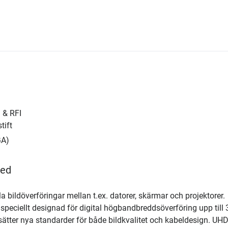
 & RFI
tift
GA)
eed
la bildöverföringar mellan t.ex. datorer, skärmar och projektorer.
peciellt designad för digital högbandbreddsöverföring upp till
er nya standarder för både bildkvalitet och kabeldesign. UHD