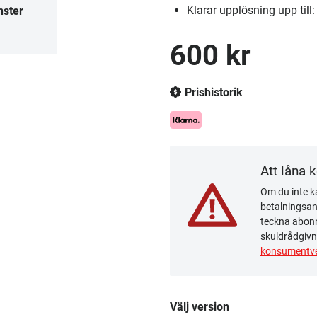
Klarar upplösning upp t
nster
600 kr
Prishistorik
Att låna 
Om du inte ka
betalningsanm
teckna abonn
skuldrådgivn
konsumentve
Välj version