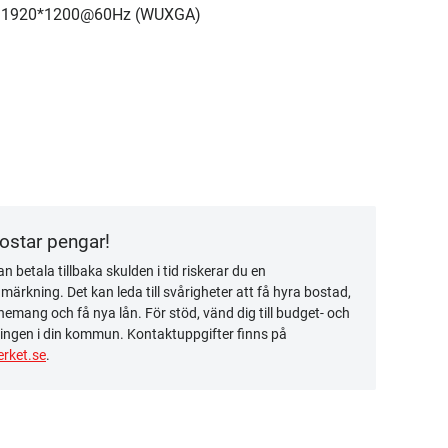
ill: 1920*1200@60Hz (WUXGA)
kostar pengar!
n betala tillbaka skulden i tid riskerar du en
ärkning. Det kan leda till svårigheter att få hyra bostad,
emang och få nya lån. För stöd, vänd dig till budget- och
ingen i din kommun. Kontaktuppgifter finns på
rket.se
.