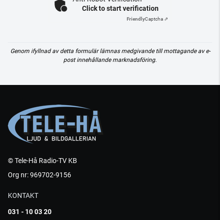
Click to start verification
Friendly
Captcha ⇗
Genom ifyllnad av detta formulär lämnas medgivande till mottagande av e-
post innehållande marknadsföring.
© Tele-Hå Radio-TV KB
Org nr: 969702-9156
KONTAKT
031 - 10 03 20