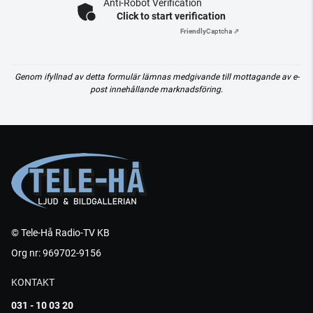
Anti-Robot Verification
Click to start verification
Friendly
Captcha ⇗
Genom ifyllnad av detta formulär lämnas medgivande till mottagande av e-
post innehållande marknadsföring.
© Tele-Hå Radio-TV KB
Org nr: 969702-9156
KONTAKT
031 - 10 03 20