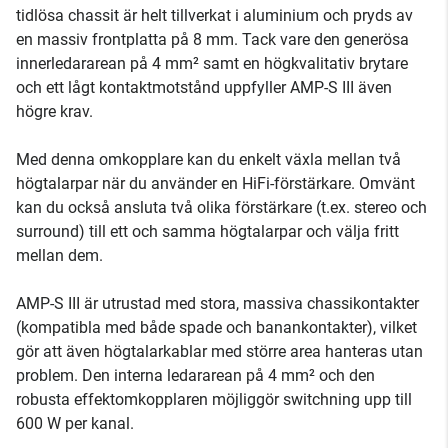
tidlösa chassit är helt tillverkat i aluminium och pryds av
en massiv frontplatta på 8 mm. Tack vare den generösa
innerledararean på 4 mm² samt en högkvalitativ brytare
och ett lågt kontaktmotstånd uppfyller AMP-S III även
högre krav.
Med denna omkopplare kan du enkelt växla mellan två
högtalarpar när du använder en HiFi-förstärkare. Omvänt
kan du också ansluta två olika förstärkare (t.ex. stereo och
surround) till ett och samma högtalarpar och välja fritt
mellan dem.
AMP-S III är utrustad med stora, massiva chassikontakter
(kompatibla med både spade och banankontakter), vilket
gör att även högtalarkablar med större area hanteras utan
problem. Den interna ledararean på 4 mm² och den
robusta effektomkopplaren möjliggör switchning upp till
600 W per kanal.