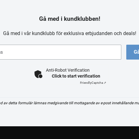
Gå med i kundklubben!
Gå med i vår kundklubb för exklusiva erbjudanden och deals!
Gå
ss
Anti-Robot Verification
Click to start verification
Friendly
Captcha ⇗
d av detta formulär lämnas medgivande till mottagande av e-post innehållande m