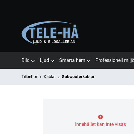
Bild
Ljud
Smarta hem
Professionell milj
Tillbehör
Kablar
Subwooferkablar
Innehållet kan inte visas