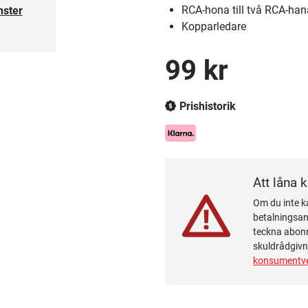
RCA-hona till två RCA-han
nster
Kopparledare
99 kr
Prishistorik
Att låna 
Om du inte ka
betalningsanm
teckna abonn
skuldrådgivn
konsumentve