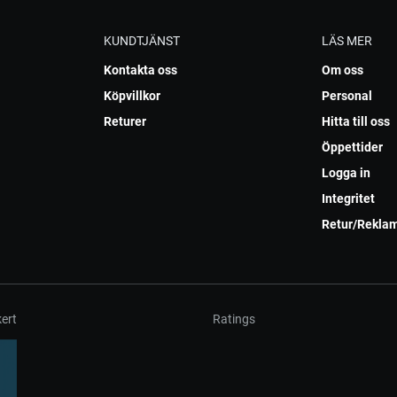
KUNDTJÄNST
LÄS MER
Kontakta oss
Om oss
Köpvillkor
Personal
Returer
Hitta till oss
Öppettider
Logga in
Integritet
Retur/Rekla
ert
Ratings