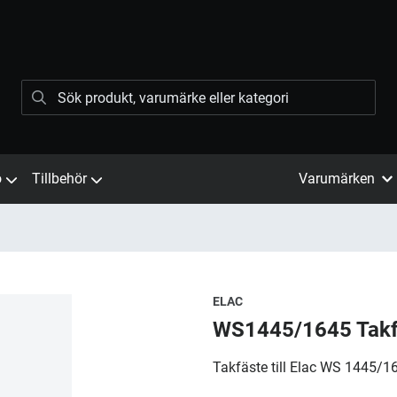
ö
Tillbehör
Varumärken
ELAC
WS1445/1645 Takf
Takfäste till Elac WS 1445/164