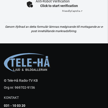
Anti-Robot Verification
Click to start verification
Friendly
Captcha ⇗
Genom ifyllnad av detta formulär lämnas medgivande till mottagande av e-
post innehållande marknadsföring.
© Tele-Hå Radio-TV KB
Org nr: 969702-9156
KONTAKT
031 - 10 03 20