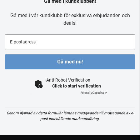
Gå med i kundklubben!
Gå med i vår kundklubb för exklusiva erbjudanden och
deals!
E-postadress
Gå med nu!
Anti-Robot Verification
Click to start verification
Friendly
Captcha ⇗
Genom ifyllnad av detta formulär lämnas medgivande till mottagande av e-
post innehållande marknadsföring.