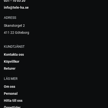
031 - 10 03 20
info@tele-ha.se
ADRESS
Skanstorget 2
411 22 Göteborg
KUNDTJÄNST
Kontakta oss
Köpvillkor
Returer
LÄS MER
Om oss
Personal
Hitta till oss
Öppettider