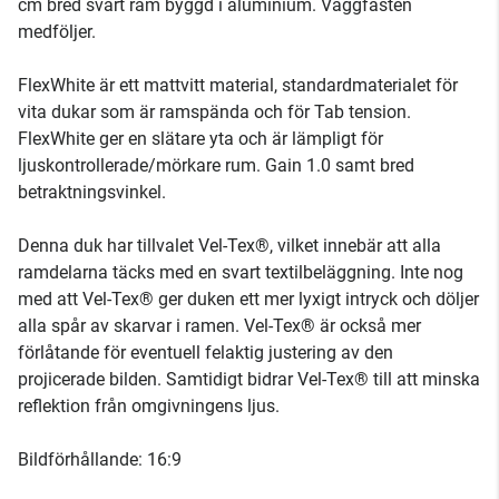
cm bred svart ram byggd i aluminium. Väggfästen
medföljer.
FlexWhite är ett mattvitt material, standardmaterialet för
vita dukar som är ramspända och för Tab tension.
FlexWhite ger en slätare yta och är lämpligt för
ljuskontrollerade/mörkare rum. Gain 1.0 samt bred
betraktningsvinkel.
Denna duk har tillvalet Vel-Tex®, vilket innebär att alla
ramdelarna täcks med en svart textilbeläggning. Inte nog
med att Vel-Tex® ger duken ett mer lyxigt intryck och döljer
alla spår av skarvar i ramen. Vel-Tex® är också mer
förlåtande för eventuell felaktig justering av den
projicerade bilden. Samtidigt bidrar Vel-Tex® till att minska
reflektion från omgivningens ljus.
Bildförhållande: 16:9