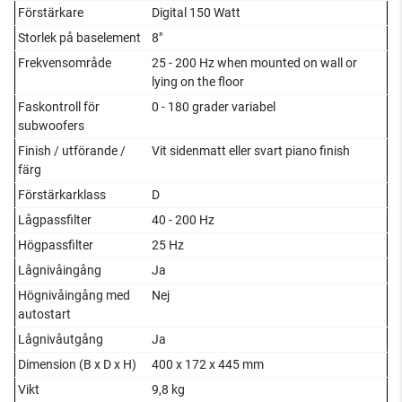
Förstärkare
Digital 150 Watt
Storlek på baselement
8"
Frekvensområde
25 - 200 Hz when mounted on wall or
lying on the floor
Faskontroll för
0 - 180 grader variabel
subwoofers
Finish / utförande /
Vit sidenmatt eller svart piano finish
färg
Förstärkarklass
D
Lågpassfilter
40 - 200 Hz
Högpassfilter
25 Hz
Lågnivåingång
Ja
Högnivåingång med
Nej
autostart
Lågnivåutgång
Ja
Dimension (B x D x H)
400 x 172 x 445 mm
Vikt
9,8 kg