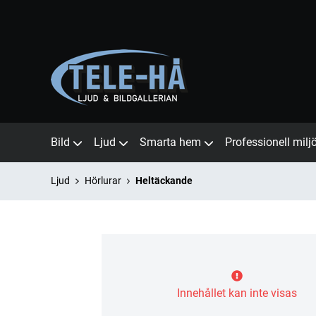
Bild
Ljud
Smarta hem
Professionell milj
Ljud
Hörlurar
Heltäckande
Innehållet kan inte visas