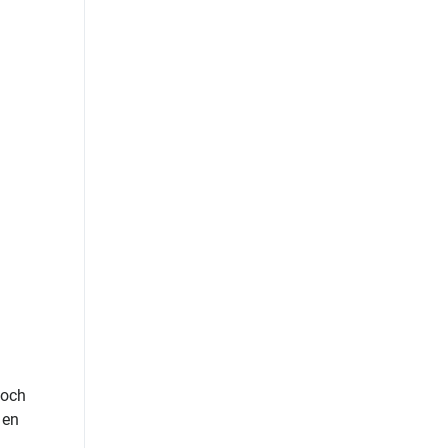
 och
 en