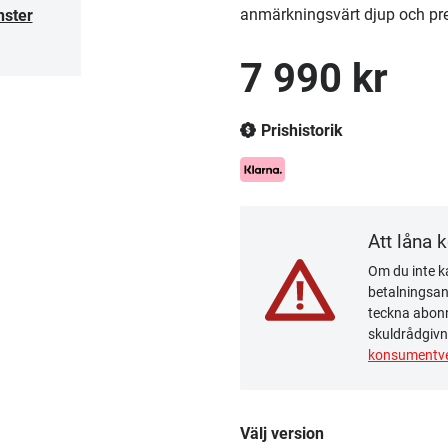
anmärkningsvärt djup och pr
nster
7 990 kr
Prishistorik
Att låna 
Om du inte ka
betalningsanm
teckna abonn
skuldrådgivn
konsumentve
Välj version