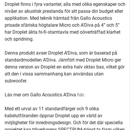
Droplet finns i fyra varianter, alla med olika egenskaper och
nivåer av akustisk prestanda för att passa din budget eller
applikation. Med teknik hämtad från Gallo Acoustics
prisade sfäriska högtalare Micro och A’Diva på 4” och 5”
har Droplet äkta hi-fi‑stamtavla med oöverträffad klarhet
och spridning.
Denna produkt avser Droplet A’Diva, som är baserad på
standardmodellen A’Diva. Jämfört med Droplet Micro ger
denna version av Droplet en extra halv oktav bas, vilket gör
att den i vissa sammanhang kan användas utan
subwoofer.
Läs mer om Gallo Acoustics A’Diva
här
.
Med ett urval av 11 standardfärger och 9 olika
kabelutföranden öppnar Droplet upp en värld av
möjligheter för inredningsdesign. Och för det där speciella
projektet kan tillverkarens SPECTRUM‑tjänst ta fram vilken