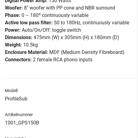
Digital Power Amp:
150 Watts
Woofer:
8″ woofer with PP cone and NBR surround
Phase:
0 – 180º continuously variable
Active low pass filter:
50 to 180Hz, continuously variable
Power:
Auto/On/Off: toggle switch
Dimensions:
475mm (W) x 305mm (H) x 180mm (D)
Weight:
10.5kg
Enclosure Material:
MDF (Medium Density Fibreboard)
Connectors:
2 female RCA phono inputs
Modell
ProfileSub
Artikelnummer
1001_GPS150B