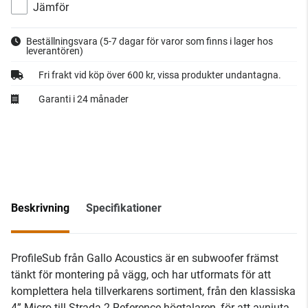
Jämför
Beställningsvara
(5-7 dagar för varor som finns i lager hos
leverantören)
Fri frakt vid köp över 600 kr, vissa produkter undantagna.
Garanti i 24 månader
Beskrivning
Specifikationer
ProfileSub från Gallo Acoustics är en subwoofer främst
tänkt för montering på vägg, och har utformats för att
komplettera hela tillverkarens sortiment, från den klassiska
4” Micro till Strada 2 Reference-högtalaren, för att avnjuta