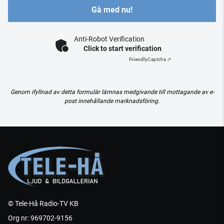
Gå med nu!
Anti-Robot Verification
Click to start verification
Friendly
Captcha ⇗
Genom ifyllnad av detta formulär lämnas medgivande till mottagande av e-
post innehållande marknadsföring.
© Tele-Hå Radio-TV KB
Org nr: 969702-9156