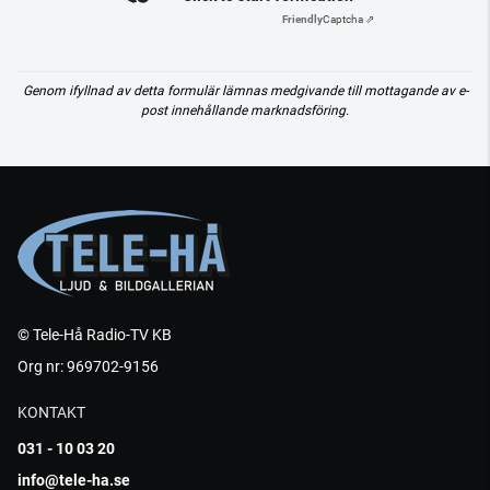
Friendly
Captcha ⇗
Genom ifyllnad av detta formulär lämnas medgivande till mottagande av e-
post innehållande marknadsföring.
© Tele-Hå Radio-TV KB
Org nr: 969702-9156
KONTAKT
031 - 10 03 20
info@tele-ha.se