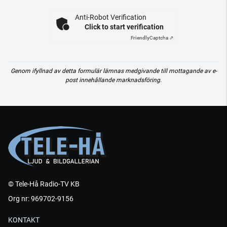
Anti-Robot Verification
Click to start verification
Friendly
Captcha ⇗
Genom ifyllnad av detta formulär lämnas medgivande till mottagande av e-
post innehållande marknadsföring.
© Tele-Hå Radio-TV KB
Org nr: 969702-9156
KONTAKT